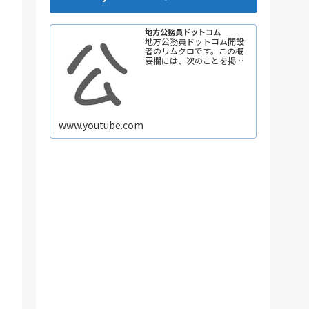
地方公務員ドットコム
地方公務員ドットコム開設
者のリムクロです。この概
要欄には、次のことを掲載
しています。 ①自己紹介
②チャンネルテーマ ③コ
ンテンツ 更新頻度は、週3回
以上を目指して頑張ってい
きます。 ためになる動画を
作成しますので、ぜひ【チ
www.youtube.com
ャンネル登録】をお願いし
ます！ 【自己紹介】 ★地方
は努力次第で輝く未来を掴
み取れる！だから地方…