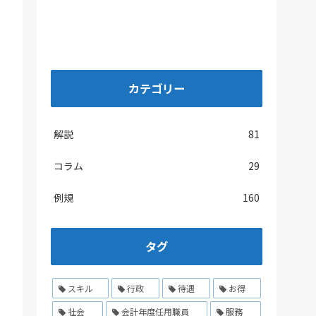
カテゴリー
解説
81
コラム
29
例規
160
タグ
スキル
行政
待遇
お得
社会
会計年度任用職員
服務