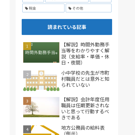
税金
その他
読まれている記事
【解説】時間外勤務手
当等をわかりやすく解
説（支給率・単価・休
日・夜間）
小中学校の先生が市町
村職員だとは意外と知
られていない
【解説】会計年度任用
職員は任期更新されな
いと思って行動するべ
きである
地方公務員の給料表
（例示）