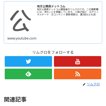
地方公務員ドットコム
地方公務員ドットコム開設者のリムクロです。この概要欄
には、次のことを掲載しています。 ①自己紹介 ②チャン
ネルテーマ ③コンテンツ 更新頻度は、週3回以上を目指
して頑張っていきます。 ためになる動画を作成しますの
で、ぜひ【チャンネル登録】をお願いします！ 【自己紹
介】 ★地方は努力次第で輝く未来を掴み取れる！だから地
方…
www.youtube.com
リムクロをフォローする
リムクロ
関連記事