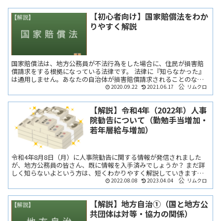
【初心者向け】国家賠償法をわか
りやすく解説
国家賠償法は、地方公務員が不法行為をした場合に、住民が損害賠
償請求をする根拠になっている法律です。 法律に『知らなかった』
は通用しません。あなたの自治体が損害賠償請求されることのない
よう、理解する必要があります。 そこで、国家賠償法について...
2020.09.22
2021.06.17
リムクロ
【解説】令和4年（2022年）人事
院勧告について（勤勉手当増加・
若年層給与増加）
令和4年8月8日（月）に人事院勧告に関する情報が発信されました
が、地方公務員の皆さん、既に情報を入手済みでしょうか？ まだ詳
しく知らないよという方は、短くわかりやすく解説していきますの
で、この記事でご確認いただければと思います。 また、人事...
2022.08.08
2023.04.04
リムクロ
【解説】地方自治①（国と地方公
共団体は対等・協力の関係）