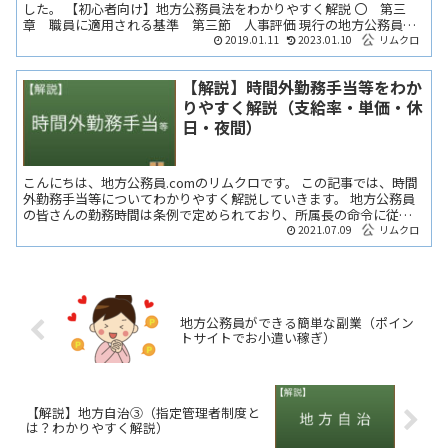
した。 【初心者向け】地方公務員法をわかりやすく解説 〇 第三
章 職員に適用される基準 第三節 人事評価 現行の地方公務員に
係る人事評価制度は、平成２６年５月１４日付けで公布され、...
2019.01.11
2023.01.10
リムクロ
【解説】時間外勤務手当等をわか
りやすく解説（支給率・単価・休
日・夜間）
こんにちは、地方公務員.comのリムクロです。 この記事では、時間
外勤務手当等についてわかりやすく解説していきます。 地方公務員
の皆さんの勤務時間は条例で定められており、所属長の命令に従っ
て、勤務時間外に勤務する場合は、時間外勤務手当が支給...
2021.07.09
リムクロ
地方公務員ができる簡単な副業（ポイン
トサイトでお小遣い稼ぎ）
【解説】地方自治③（指定管理者制度と
は？わかりやすく解説）