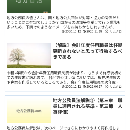
地方公務員の皆さんは、国と地方公共団体が対等・協力の関係だと
いうことはご存知でしょうか？ 国からの通知等を受けて行う業務も
多いため、下請けのようなイメージをお持ちかもしれませんが、法
律上は対等関係なんです。 元々日本の地方制度は、中央政府の...
2020.10.12
2020.11.18
リムクロ
【解説】会計年度任用職員は任期
更新されないと思って行動するべ
きである
令和2年度から会計年度任用職員制度が始まり、もうすぐ施行後初め
ての年度末が訪れます。 各地方公共団体においては、現在次年度の
予算案を作成しているところであり、会計年度任用職員の次年度の
任用についても、順次事務を進めているところです。 そうい...
2020.12.12
2021.06.17
リムクロ
地方公務員法解説⑤（第三章 職
員に適用される基準・第三節 人
事評価）
地方公務員法解説は、次のページでさらにわかりやすく再作成しま