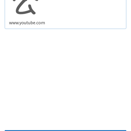
ます。 ためになる動画を作成しますので、ぜひ
【チャンネル登録】をお願いします！ 【自己紹
介】 ★地方は努力次第で輝く未来を掴み取れ
る！だから地方…
www.youtube.com