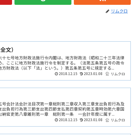
リムクロ
（全文）
六十七号地方財政法施行令内閣は、地方財政法（昭和二十三年法律
め、ここに地方財政法施行令を制定する。（法第五条第五号の政令
方財政法（以下「法」という。）第五条第五号に規定する...
2018.12.15
2023.01.08
リムクロ
五号会計法会計法目次第一章総則第二章収入第三章支出負担行為及
支出負担行為第三節支出第四節支払第四章契約第五章時効第六章国
納官吏第八章雑則第一章 総則第一条 一会計年度に属す...
2018.12.15
2023.01.08
リムクロ