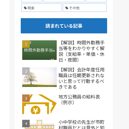
税金
その他
読まれている記事
【解説】時間外勤務手
当等をわかりやすく解
説（支給率・単価・休
日・夜間）
【解説】会計年度任用
職員は任期更新されな
いと思って行動するべ
きである
地方公務員の給料表
（例示）
小中学校の先生が市町
村職員だとは意外と知