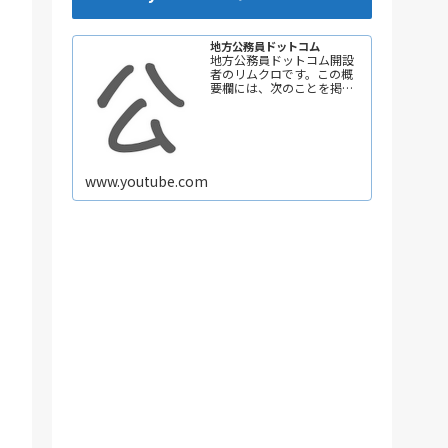
地方公務員ドットコム
地方公務員ドットコム開設
者のリムクロです。この概
要欄には、次のことを掲載
しています。 ①自己紹介
②チャンネルテーマ ③コ
ンテンツ 更新頻度は、週3回
以上を目指して頑張ってい
きます。 ためになる動画を
作成しますので、ぜひ【チ
www.youtube.com
ャンネル登録】をお願いし
ます！ 【自己紹介】 ★地方
は努力次第で輝く未来を掴
み取れる！だから地方…