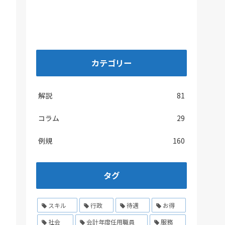
カテゴリー
解説
81
コラム
29
例規
160
タグ
スキル
行政
待遇
お得
社会
会計年度任用職員
服務