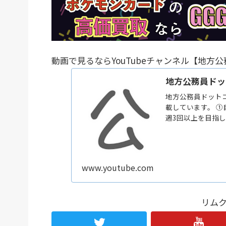
動画で見るならYouTubeチャンネル【地方
地方公務員ドッ
地方公務員ドット
載しています。 
週3回以上を目指
ぜひ【チャンネル
く未来を掴み取れ
www.youtube.com
リム