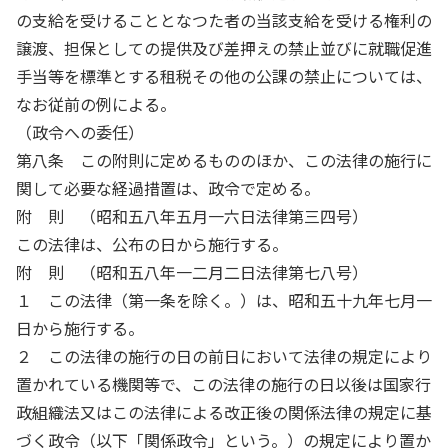
の支給を受けることとなつた者の当該支給を受ける権利の
譲渡、担保としての提供及び差押えの禁止並びに就職促進
手当等を標準とする租税その他の公課の禁止については、
なお従前の例による。
（政令への委任）
第八条 この附則に定めるもののほか、この法律の施行に
関して必要な経過措置は、政令で定める。
附 則 （昭和五八年五月一六日法律第三四号）
この法律は、公布の日から施行する。
附 則 （昭和五八年一二月二日法律第七八号）
１ この法律（第一条を除く。）は、昭和五十九年七月一
日から施行する。
２ この法律の施行の日の前日において法律の規定により
置かれている機関等で、この法律の施行の日以後は国家行
政組織法又はこの法律による改正後の関係法律の規定に基
づく政令（以下「関係政令」という。）の規定により置か