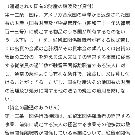
（返還された国有の財産の譲渡及び貸付）
第十二条 国は、アメリカ合衆国の軍隊から返還された国
有の財産（国有財産及び物品管理法（昭和三十一年法律第
百十三号）に規定する物品のうち国が所有するものをい
う。以下同じ。）を、駐留軍関係離職者が有する株式若し
くは出資の金額の合計額がその資本金の額若しくは出資の
総額の二分の一を超える法人又はその経営する事業に従事
する従業員の過半数が駐留軍関係離職者である法人に対
し、通常の条件よりも有利な条件で、譲渡し、又は貸し付
けることができる。ただし、国有財産法その他国有の財産
の管理及び処分に関する他の法令の規定の適用を妨げな
い。
（資金の融通のあつせん）
第十三条 関係行政機関は、駐留軍関係離職者の経営する
事業、前条に規定する法人の経営する事業その他多数の駐
留軍関係離職者が関係している事業について、駐留軍関係