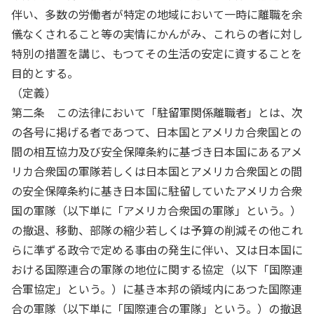
伴い、多数の労働者が特定の地域において一時に離職を余
儀なくされること等の実情にかんがみ、これらの者に対し
特別の措置を講じ、もつてその生活の安定に資することを
目的とする。
（定義）
第二条 この法律において「駐留軍関係離職者」とは、次
の各号に掲げる者であつて、日本国とアメリカ合衆国との
間の相互協力及び安全保障条約に基づき日本国にあるアメ
リカ合衆国の軍隊若しくは日本国とアメリカ合衆国との間
の安全保障条約に基き日本国に駐留していたアメリカ合衆
国の軍隊（以下単に「アメリカ合衆国の軍隊」という。）
の撤退、移動、部隊の縮少若しくは予算の削減その他これ
らに準ずる政令で定める事由の発生に伴い、又は日本国に
おける国際連合の軍隊の地位に関する協定（以下「国際連
合軍協定」という。）に基き本邦の領域内にあつた国際連
合の軍隊（以下単に「国際連合の軍隊」という。）の撤退