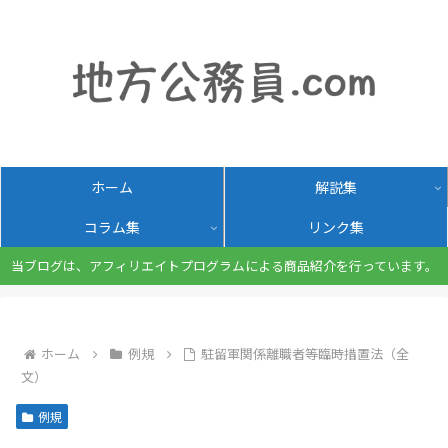
ホーム
解説集
コラム集
リンク集
当ブログは、アフィリエイトプログラムによる商品紹介を行っています。
ホーム
例規
駐留軍関係離職者等臨時措置法（全
文）
例規