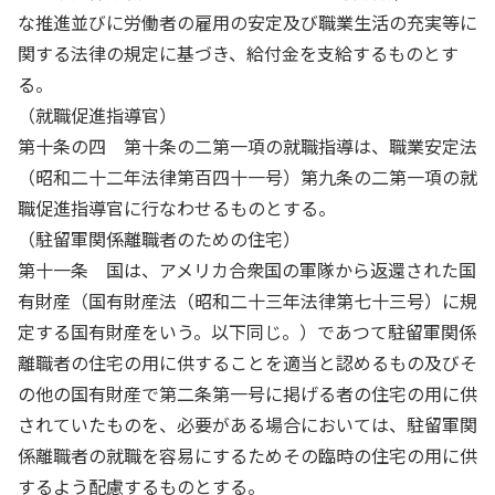
な推進並びに労働者の雇用の安定及び職業生活の充実等に
関する法律の規定に基づき、給付金を支給するものとす
る。
（就職促進指導官）
第十条の四 第十条の二第一項の就職指導は、職業安定法
（昭和二十二年法律第百四十一号）第九条の二第一項の就
職促進指導官に行なわせるものとする。
（駐留軍関係離職者のための住宅）
第十一条 国は、アメリカ合衆国の軍隊から返還された国
有財産（国有財産法（昭和二十三年法律第七十三号）に規
定する国有財産をいう。以下同じ。）であつて駐留軍関係
離職者の住宅の用に供することを適当と認めるもの及びそ
の他の国有財産で第二条第一号に掲げる者の住宅の用に供
されていたものを、必要がある場合においては、駐留軍関
係離職者の就職を容易にするためその臨時の住宅の用に供
するよう配慮するものとする。