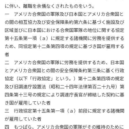
に伴い、離職を余儀なくされたものをいう。
一 アメリカ合衆国の軍隊及び日本国とアメリカ合衆国と
の間の相互協力及び安全保障条約第六条に基づく施設及び
区域並びに日本国における合衆国軍隊の地位に関する協定
第十五条第一項（ａ）に規定する諸機関に労務を提供する
ため、同協定第十二条第四項の規定に基づき国が雇用する
者
二 アメリカ合衆国の軍隊に労務を提供するため、日本国
とアメリカ合衆国との間の安全保障条約第三条に基く行政
協定（以下「行政協定」という。）第十二条第四項の規定
及び旧調達庁設置法（昭和二十四年法律第百二十九号）第
四条第十三号の規定により調達庁長官が締結した契約に基
き国が雇用していた者
三 行政協定第十五条第一項（ａ）前段に規定する諸機関
が雇用していた者
四 もつぱら、アメリカ合衆国の軍隊がその維持のために