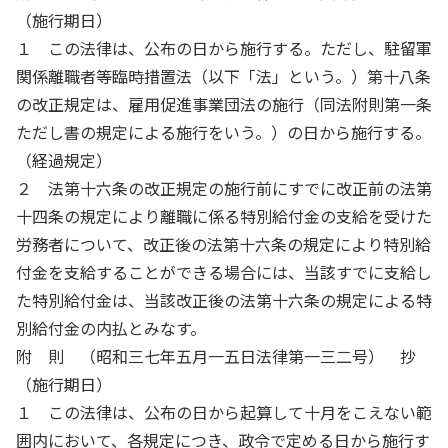
（施行期日）
１ この法律は、公布の日から施行する。ただし、駐留軍
関係離職者等臨時措置法（以下「法」という。）第十八条
の改正規定は、雇用促進事業団法の施行（同法附則第一条
ただし書の規定による施行をいう。）の日から施行する。
（経過規定）
２ 法第十六条の改正規定の施行前にすでに改正前の法第
十四条の規定により離職に係る特別給付金の支給を受けた
労務者について、改正後の法第十六条の規定により特別給
付金を支給することができる場合には、当該すでに支給し
た特別給付金は、当該改正後の法第十六条の規定による特
別給付金の内払とみなす。
附 則 （昭和三七年五月一五日法律第一三二号） 抄
（施行期日）
１ この法律は、公布の日から起算して十月をこえない範
囲内において、各規定につき、政令で定める日から施行す