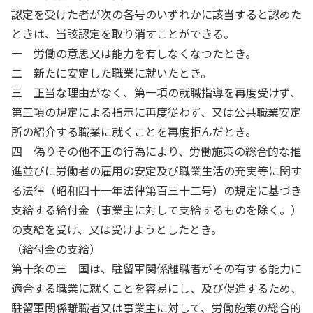
認定を受けた者が次の各号のいずれかに該当すると認めた
ときは、当該認定を取り消すことができる。
一 労働の意思又は能力を有しなくなつたとき。
二 新たに安定した職業に就いたとき。
三 正当な理由がなく、第一項の就職指導を再度受けず、
第三項の規定による指示に再度従わず、又は公共職業安定
所の紹介する職業に就くことを再度拒んだとき。
四 偽りその他不正の行為により、労働施策の総合的な推
進並びに労働者の雇用の安定及び職業生活の充実等に関す
る法律（昭和四十一年法律第百三十二号）の規定に基づき
支給する給付金（事業主に対して支給するものを除く。）
の支給を受け、又は受けようとしたとき。
（給付金の支給）
第十条の三 国は、駐留軍関係離職者がその有する能力に
適合する職業に就くことを容易にし、及び促進するため、
駐留軍関係離職者又は事業主に対して、労働施策の総合的