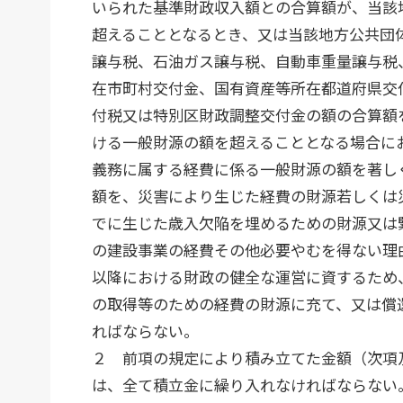
いられた基準財政収入額との合算額が、当該
超えることとなるとき、又は当該地方公共団
譲与税、石油ガス譲与税、自動車重量譲与税
在市町村交付金、国有資産等所在都道府県交
付税又は特別区財政調整交付金の額の合算額
ける一般財源の額を超えることとなる場合に
義務に属する経費に係る一般財源の額を著し
額を、災害により生じた経費の財源若しくは
でに生じた歳入欠陥を埋めるための財源又は
の建設事業の経費その他必要やむを得ない理
以降における財政の健全な運営に資するため
の取得等のための経費の財源に充て、又は償
ればならない。
２ 前項の規定により積み立てた金額（次項
は、全て積立金に繰り入れなければならない