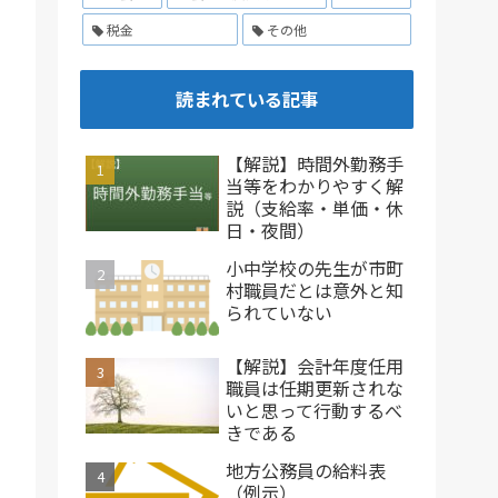
税金
その他
読まれている記事
【解説】時間外勤務手
当等をわかりやすく解
説（支給率・単価・休
日・夜間）
小中学校の先生が市町
村職員だとは意外と知
られていない
【解説】会計年度任用
職員は任期更新されな
いと思って行動するべ
きである
地方公務員の給料表
（例示）