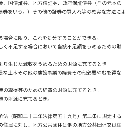
金、国債証券、地方債証券、政府保証債券（その元本の
債券をいう。）その他の証券の買入れ等の確実な方法によ
る場合に限り、これを処分することができる。
しく不足する場合において当該不足額をうめるための財
より生じた減収をうめるための財源に充てるとき。
模な土木その他の建設事業の経費その他必要やむを得な
。
産の取得等のための経費の財源に充てるとき。
還の財源に充てるとき。
所法（昭和二十二年法律第五十九号）第二条に規定する
の住民に対し、地方公共団体は他の地方公共団体又は住