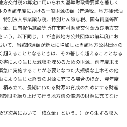
地方交付税の算定に用いられた基準財政需要額を著しく
体の当該年度における一般財源の額（普通税、地方揮発油
、特別法人事業譲与税、特別とん譲与税、国有資産等所
付金、国有提供施設等所在市町村助成交付金及び地方交
をいう。以下同じ。）が当該地方公共団体の前年度にお
おいて、当該超過額が新たに増加した当該地方公共団体の
く超えることとなるときは、その著しく超えることとなる
災害により生じた減収を埋めるための財源、前年度末ま
緊急に実施することが必要となつた大規模な土木その他
由により生じた経費の財源に充てる場合のほか、翌年度
、積み立て、長期にわたる財源の育成のためにする財産
還期限を繰り上げて行う地方債の償還の財源に充てなけ
及び次条において「積立金」という。）から生ずる収入
。