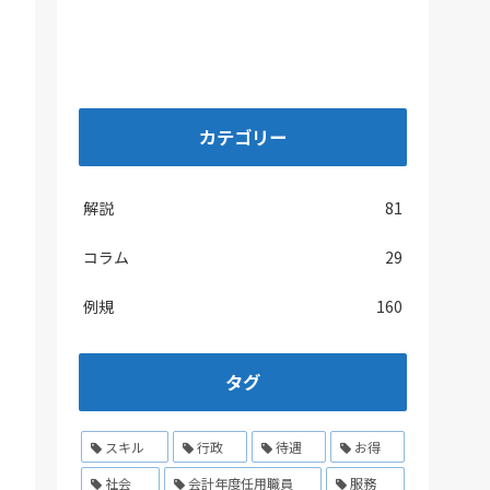
カテゴリー
解説
81
コラム
29
例規
160
タグ
スキル
行政
待遇
お得
社会
会計年度任用職員
服務