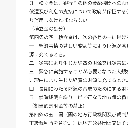
３ 積立金は、銀行その他の金融機関への預
償還及び利息の支払について政府が保証する
り運用しなければならない。
（積立金の処分）
第四条の四 積立金は、次の各号の一に掲げ
一 経済事情の著しい変動等により財源が著
源に充てるとき。
二 災害により生じた経費の財源又は災害に
三 緊急に実施することが必要となつた大規
い理由により生じた経費の財源に充てるとき
四 長期にわたる財源の育成のためにする財
五 償還期限を繰り上げて行なう地方債の償
（割当的寄附金等の禁止）
第四条の五 国（国の地方行政機関及び裁判
下級裁判所を含む。）は地方公共団体又はそ