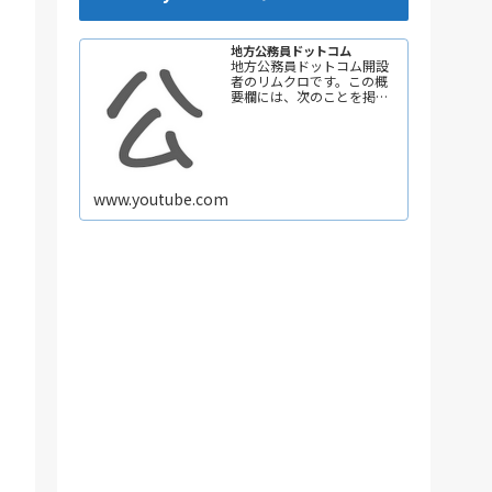
地方公務員ドットコム
地方公務員ドットコム開設
者のリムクロです。この概
要欄には、次のことを掲載
しています。 ①自己紹介
②チャンネルテーマ ③コ
ンテンツ 更新頻度は、週3回
以上を目指して頑張ってい
きます。 ためになる動画を
作成しますので、ぜひ【チ
www.youtube.com
ャンネル登録】をお願いし
ます！ 【自己紹介】 ★地方
は努力次第で輝く未来を掴
み取れる！だから地方…